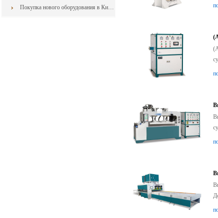
п
Покупка нового оборудования в Китае: как свести к минимуму риски контракта
(
(
с
п
В
В
с
п
В
В
Д
п