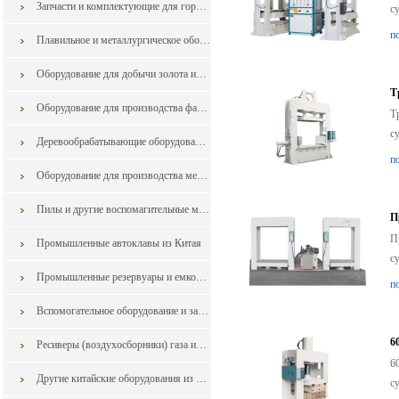
Запчасти и комплектующие для горнодобывающего оборудования
с
п
Плавильное и металлургическое оборудования из Китая
Оборудование для добычи золота из Китая
Т
Оборудование для производства фанеры из шпона
Т
с
Деревообрабатывающие оборудования
п
Оборудование для производства мебели
Пилы и другие воспомагительные машины для обработки дерева и мебели из Китая
П
П
Промышленные автоклавы из Китая
с
Промышленные резервуары и емкости из китая
п
Вспомогательное оборудование и запчасти в горной промышленности из Китая
6
Ресиверы (воздухосборники) газа из Китая
6
Другие китайские оборудования из Китая
с