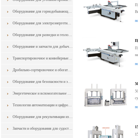
П
Оборудование для горнодобывающей промышленности из Китая
В
п
Оборудование для электроэнергетики из Китая
Оборудование для разведки и геологоразведки и запчасти в горной промышленности из китая
П
Оборудование и запчасти для добычи в горной промышленности из китая
П
н
Транспортировочное и конвейерные оборудование для горной промышленности из китая
п
Дробильно-сортировочное и обогатительное оборудование для горной промышленности из китая
Оборудование для безопасности и экологии для горной промышленности из китая
5
5
Энергетическое и вспомогательное оборудование из китая
с
Технологии автоматизации и цифровизации для горной промышленности из Китая
п
Оборудование для рекультивации из Китая
1
Запчасти и оборудования для судостроения и судоремонта
1