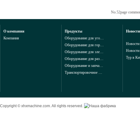
No.52page commo
О компании
Продукты
Новости
Компания
Оборудование для угольной промышленности из Китая
Новости
Оборудование для горнодобывающей промышленности из Китая
Новости
Оборудование для электроэнергетики из Китая
Тур в Ки
Оборудование для разведки и геологоразведки и запчасти в горной промышленности из китая
Оборудование и запчасти для добычи в горной промышленности из китая
Транспортировочное и конвейерные оборудование для горной промышленности из китая
Copyright © xhxmachine.com. All rights reserved.