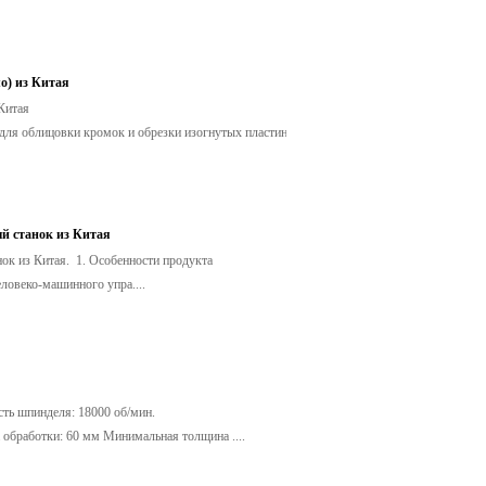
о) из Китая
 Китая
ля облицовки кромок и обрезки изогнутых пластин ра....
й станок из Китая
к из Китая. 1. Особенности продукта
ловеко-машинного упра....
ть шпинделя: 18000 об/мин.
обработки: 60 мм Минимальная толщина ....