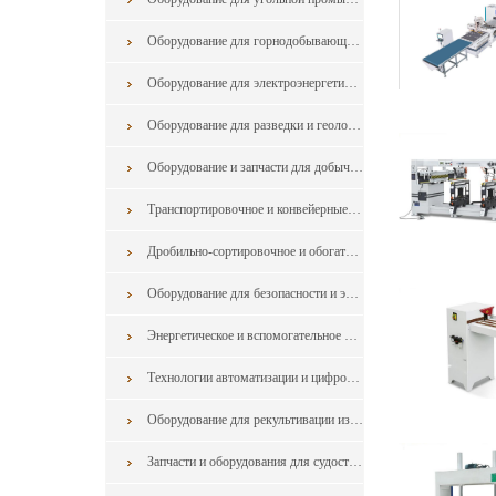
Оборудование для горнодобывающей промышленности из Китая
Оборудование для электроэнергетики из Китая
Оборудование для разведки и геологоразведки и запчасти в горной промышленности из китая
Оборудование и запчасти для добычи в горной промышленности из китая
Транспортировочное и конвейерные оборудование для горной промышленности из китая
Дробильно-сортировочное и обогатительное оборудование для горной промышленности из китая
Оборудование для безопасности и экологии для горной промышленности из китая
Энергетическое и вспомогательное оборудование из китая
Технологии автоматизации и цифровизации для горной промышленности из Китая
Оборудование для рекультивации из Китая
Запчасти и оборудования для судостроения и судоремонта