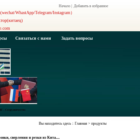
Начало
|
Добавить в избранное
(wechat/WhastApp/Telegram/Instagram）
тор(китаец)
e.com
рсы
Связаться с нами
Задать вопросы
Вы находитесь здесь：
Главная
> продукты
ки, сверления и резки из Кита....