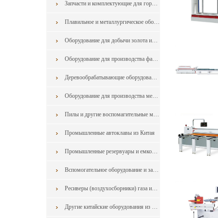
Запчасти и комплектующие для горнодобывающего оборудования
Плавильное и металлургическое оборудования из Китая
Оборудование для добычи золота из Китая
Оборудование для производства фанеры из шпона
Деревообрабатывающие оборудования
Оборудование для производства мебели
Пилы и другие воспомагительные машины для обработки дерева и мебели из Китая
Промышленные автоклавы из Китая
Промышленные резервуары и емкости из китая
Вспомогательное оборудование и запчасти в горной промышленности из Китая
Ресиверы (воздухосборники) газа из Китая
Другие китайские оборудования из Китая