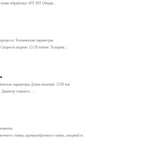
ение обработки: 45T 50T Общая....
процесса: Технические параметры
корость подачи: 12-20 м/мин. Толщина....
ая
нические параметры Длина пиления: 2550 мм
Диаметр главного ....
поненты:
чного станка, кромкообрезного станка, опорной пл....