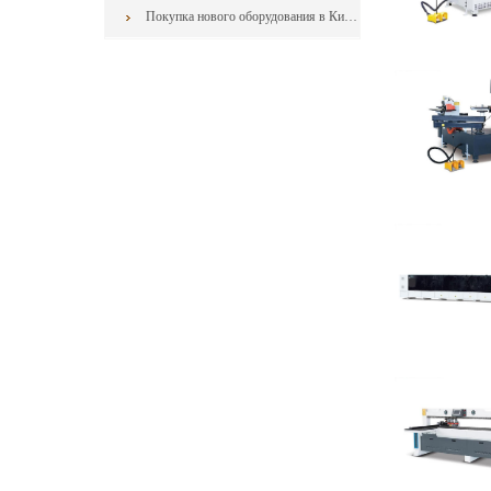
Покупка нового оборудования в Китае: как свести к минимуму риски контракта