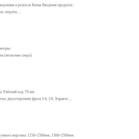
верления и резки из Китая Введение продукта:
, сверлен....
аметры:
м (несколько сверл)
ы: Рабочий ход: 70 мм
: двухсторонняя фреза 1/4, 1/6. Характе....
угунного верстака: 1250×2500мм, 1300×2500мм.