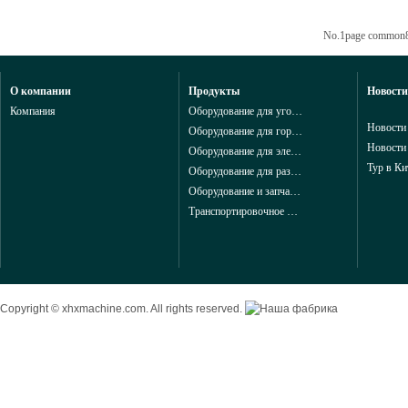
No.1page common
О компании
Продукты
Новости
Компания
Оборудование для угольной промышленности из Китая
Новости
Оборудование для горнодобывающей промышленности из Китая
Новости
Оборудование для электроэнергетики из Китая
Тур в Ки
Оборудование для разведки и геологоразведки и запчасти в горной промышленности из китая
Оборудование и запчасти для добычи в горной промышленности из китая
Транспортировочное и конвейерные оборудование для горной промышленности из китая
Copyright © xhxmachine.com. All rights reserved.