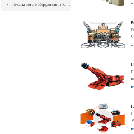
п
Покупка нового оборудования в Китае: как свести к минимуму риски контракта
Б
Б
О
п
П
П
п
п
П
П
Ф
п