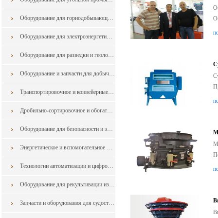
О
Оборудование для горнодобывающей промышленности из Китая
О
п
Оборудование для электроэнергетики из Китая
Оборудование для разведки и геологоразведки и запчасти в горной промышленности из китая
С
Оборудование и запчасти для добычи в горной промышленности из китая
С
П
Транспортировочное и конвейерные оборудование для горной промышленности из китая
п
Дробильно-сортировочное и обогатительное оборудование для горной промышленности из китая
Оборудование для безопасности и экологии для горной промышленности из китая
М
М
Энергетическое и вспомогательное оборудование из китая
П
Технологии автоматизации и цифровизации для горной промышленности из Китая
п
Оборудование для рекультивации из Китая
В
Запчасти и оборудования для судостроения и судоремонта
В