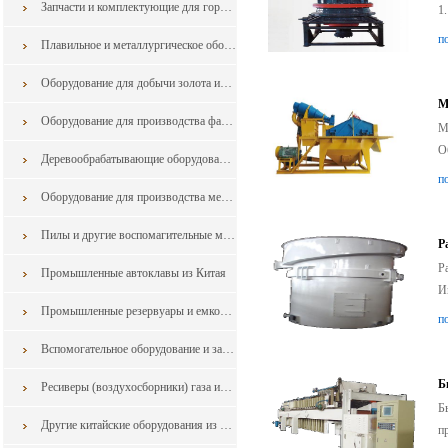
Запчасти и комплектующие для горнодобывающего оборудования
1
п
Плавильное и металлургическое оборудования из Китая
Оборудование для добычи золота из Китая
М
Оборудование для производства фанеры из шпона
М
О
Деревообрабатывающие оборудования
п
Оборудование для производства мебели
Пилы и другие воспомагительные машины для обработки дерева и мебели из Китая
Р
Р
Промышленные автоклавы из Китая
И
Промышленные резервуары и емкости из китая
п
Вспомогательное оборудование и запчасти в горной промышленности из Китая
Б
Ресиверы (воздухосборники) газа из Китая
Б
Другие китайские оборудования из Китая
п