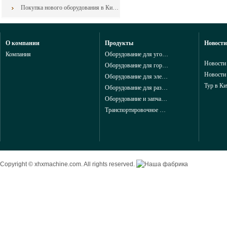
Покупка нового оборудования в Китае: как свести к минимуму риски контракта
О компании
Продукты
Новости
Компания
Оборудование для угольной промышленности из Китая
Новости
Оборудование для горнодобывающей промышленности из Китая
Новости
Оборудование для электроэнергетики из Китая
Тур в Ки
Оборудование для разведки и геологоразведки и запчасти в горной промышленности из китая
Оборудование и запчасти для добычи в горной промышленности из китая
Транспортировочное и конвейерные оборудование для горной промышленности из китая
Copyright © xhxmachine.com. All rights reserved.