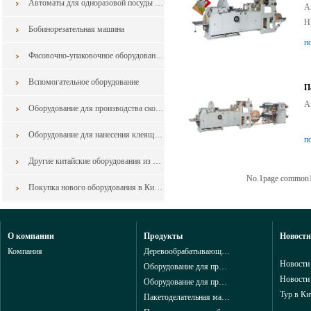
Автоматы для одноразовой посуды из Китая
А
H
Бобинорезательная машина
п
Фасовочно-упаковочное оборудование из Китая
Вспомогательное оборудование
П
А
Оборудование для производства скотча
А
Оборудование для нанесения клеящего слоя на нетканый материал,pe пленки, целлофан, самоклеящиеся мат
п
Другие китайские оборудования из Китая
No.1page common
Покупка нового оборудования в Китае: как свести к минимуму риски контракта
О компании
Продукты
Новости
Компания
Деревообрабатывающие оборудования
Новости
Оборудование для производства мебели
Новости
Оборудование для производства фанеры из шпона
Тур в Ки
Пакетоделательная машина для производства полиэтиленовых пакетов