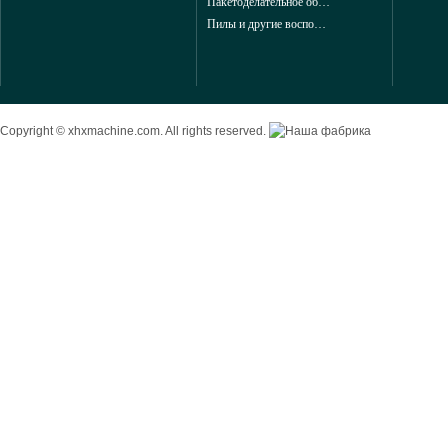
Пакетоделательное оборудование для производства бумажных пакетов
Пилы и другие воспомагительные машины для обработки дерева и мебели из Китая
Copyright © xhxmachine.com. All rights reserved.