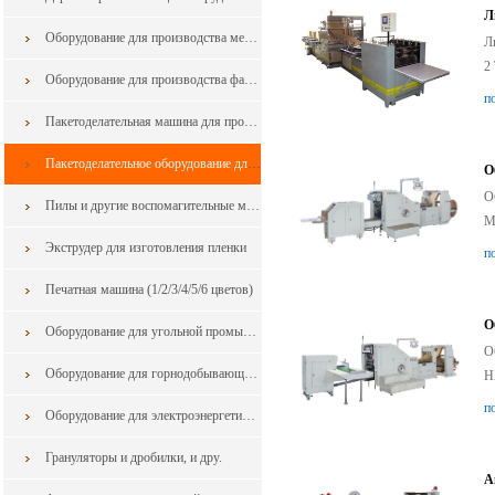
Л
Оборудование для производства мебели
Л
2
Оборудование для производства фанеры из шпона
п
Пакетоделательная машина для производства полиэтиленовых пакетов
Пакетоделательное оборудование для производства бумажных пакетов
О
О
Пилы и другие воспомагительные машины для обработки дерева и мебели из Китая
М
Экструдер для изготовления пленки
п
Печатная машина (1/2/3/4/5/6 цветов)
О
Оборудование для угольной промышленности из Китая
О
Оборудование для горнодобывающей промышленности из Китая
H
п
Оборудование для электроэнергетики из Китая
Грануляторы и дробилки, и дру.
А