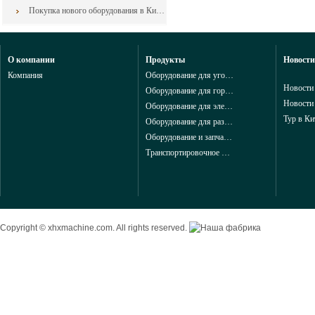
Покупка нового оборудования в Китае: как свести к минимуму риски контракта
О компании
Продукты
Новости
Компания
Оборудование для угольной промышленности из Китая
Новости
Оборудование для горнодобывающей промышленности из Китая
Новости
Оборудование для электроэнергетики из Китая
Тур в Ки
Оборудование для разведки и геологоразведки и запчасти в горной промышленности из китая
Оборудование и запчасти для добычи в горной промышленности из китая
Транспортировочное и конвейерные оборудование для горной промышленности из китая
Copyright © xhxmachine.com. All rights reserved.