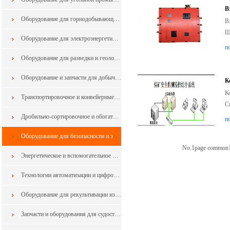
В
Оборудование для горнодобывающей промышленности из Китая
В
Ш
Оборудование для электроэнергетики из Китая
п
Оборудование для разведки и геологоразведки и запчасти в горной промышленности из китая
Оборудование и запчасти для добычи в горной промышленности из китая
К
К
Транспортировочное и конвейерные оборудование для горной промышленности из китая
С
Дробильно-сортировочное и обогатительное оборудование для горной промышленности из китая
п
Оборудование для безопасности и экологии для горной промышленности из китая
No.1page common
Энергетическое и вспомогательное оборудование из китая
Технологии автоматизации и цифровизации для горной промышленности из Китая
Оборудование для рекультивации из Китая
Запчасти и оборудования для судостроения и судоремонта