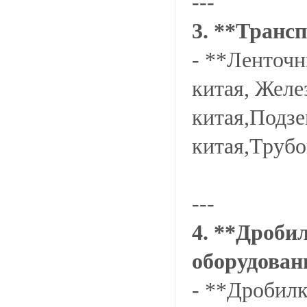
---
3. **Транс
- **Ленточ
китая, Жел
китая,Подзе
китая,Трубо
---
4. **Дроби
оборудован
- **Дробилк