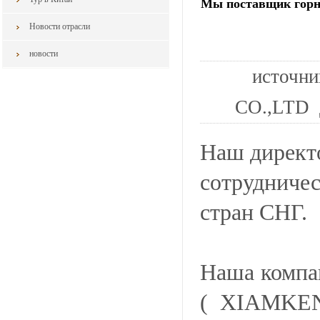
Мы поставщик горны
Новости отрасли
новости
источн
CO.,LTD 
Наш директ
сотрудничес
стран СНГ.
Наша ком
( XIAMKE