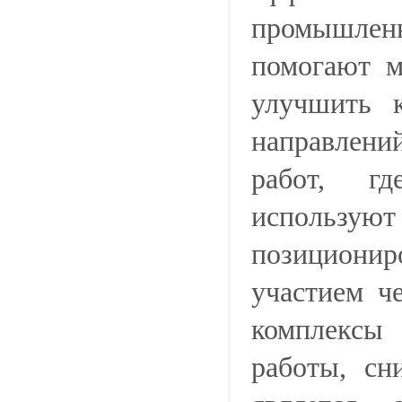
промышленн
помогают м
улучшить 
направлени
работ, гд
использу
позиционир
участием ч
комплексы
работы, сн