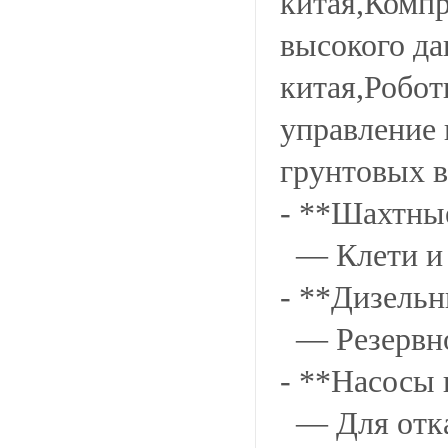
китая,Компр
высокого да
китая,Робо
управление 
грунтовых в
- **Шахтны
— Клети и 
- **Дизель
— Резервно
- **Насосы
— Для отка