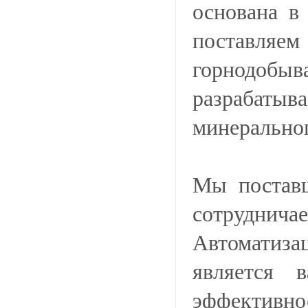
основана в
поставл
горнодоб
разрабатыв
минеральног
Мы поставщ
сотрудничае
Автоматиза
является 
эффектив