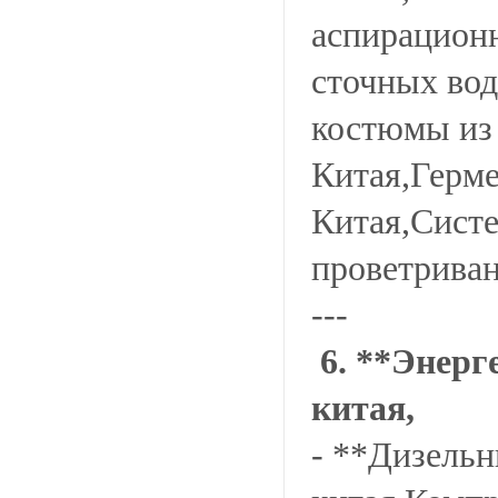
аспирацион
сточных вод
костюмы из
Китая,Герме
Китая,Систе
проветриван
---
6. **Энерг
китая,
- **Дизельн