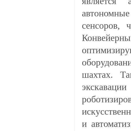
является 
автономны
сенсоров, 
Конвейерн
оптимизир
оборудовани
шахтах. Та
экскаваци
роботизиро
искусственн
и автомати