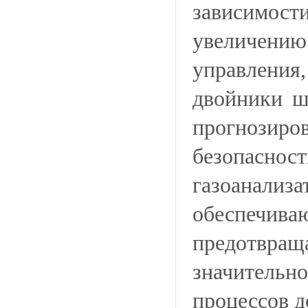
зависимос
увеличению
управления
двойники ш
прогнозир
безопасн
газоанал
обеспечив
предотвра
значительн
процессов д