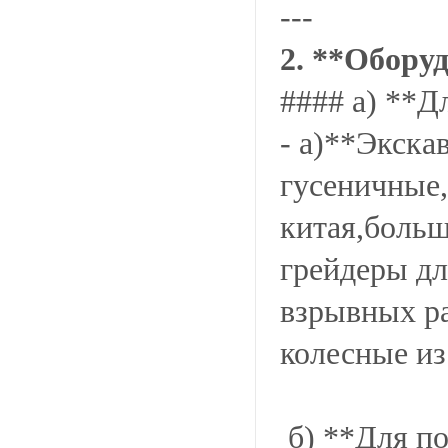
---
2. **Обору
#### а) **Д
- а)**Экска
гусеничные,
китая,больш
грейдеры дл
взрывных ра
колесные из
б) **Для по