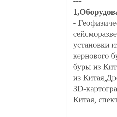
---
1,Оборудов
- Геофизиче
сейсморазве
установки и
кернового б
буры из Кит
из Китая,Др
3D-картогра
Китая, спек