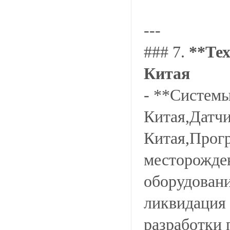
---
### 7.
**Те
Китая
- **Систем
Китая,Датчи
Китая,Прог
месторожде
оборудовани
ликвидация 
разработки 