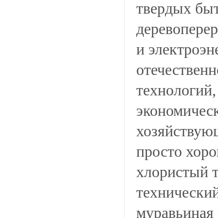
твердых быт
деревоперер
и электроэн
отечественн
технологий,
экономичес
хозяйствующ
просто хоро
хлористый т
технический
муравьиная 